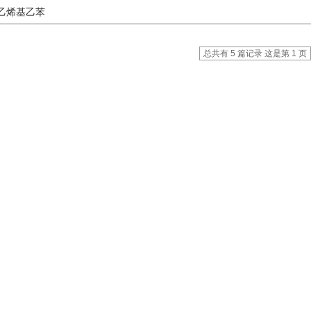
烯基乙苯
总共有 5 篇记录 这是第 1 页