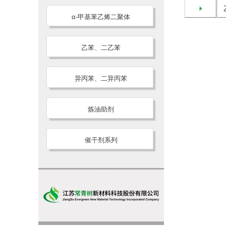
乙
α-甲基苯乙烯二聚体
乙苯、二乙苯
异丙苯、二异丙苯
炼油助剂
催干剂系列